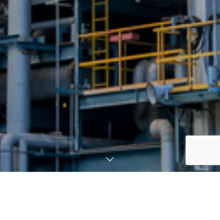
お問合せ
モノづくりを支え地域に貢献
1945年に創業した当社は、機械器具や建設資材の販売を中心に